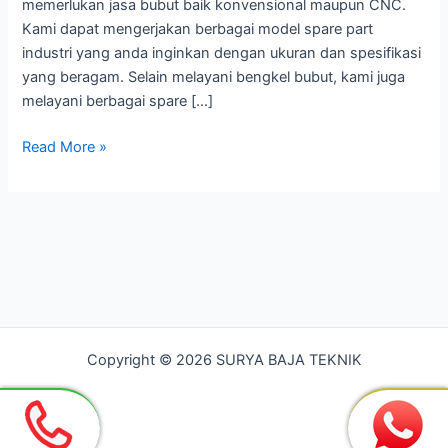
memerlukan jasa bubut baik konvensional maupun CNC.
Kami dapat mengerjakan berbagai model spare part
industri yang anda inginkan dengan ukuran dan spesifikasi
yang beragam. Selain melayani bengkel bubut, kami juga
melayani berbagai spare […]
Bengkel
Read More »
Bubut
CNC
TAMBUN
BEKASI
Copyright © 2026 SURYA BAJA TEKNIK