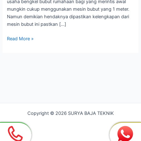
usaha bengkel bubut rumahaan bagi yang merintis awal
mungkin cukup menggunakan mesin bubut yang 1 meter.
Namun demikian hendaknya dipastikan kelengkapan dari
mesin bubut ini pastkan […]
Bengkel
Read More »
Bubut
Paling
Murah
di
Bekasi
Copyright © 2026 SURYA BAJA TEKNIK