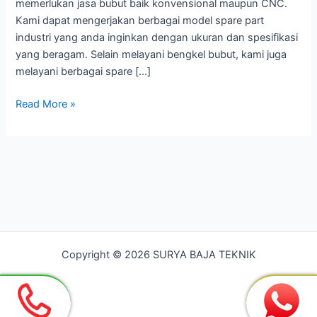
memerlukan jasa bubut baik konvensional maupun CNC.
Kami dapat mengerjakan berbagai model spare part
industri yang anda inginkan dengan ukuran dan spesifikasi
yang beragam. Selain melayani bengkel bubut, kami juga
melayani berbagai spare […]
Bengkel
Read More »
Bubut
CNC
TAMBUN
BEKASI
Copyright © 2026 SURYA BAJA TEKNIK