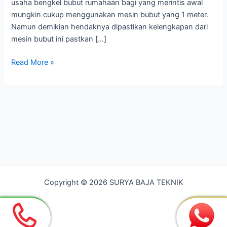
usaha bengkel bubut rumahaan bagi yang merintis awal
mungkin cukup menggunakan mesin bubut yang 1 meter.
Namun demikian hendaknya dipastikan kelengkapan dari
mesin bubut ini pastkan […]
Bengkel
Read More »
Bubut
Paling
Murah
di
Bekasi
Copyright © 2026 SURYA BAJA TEKNIK