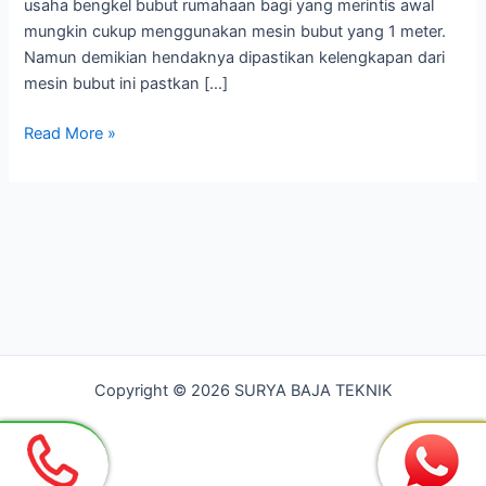
usaha bengkel bubut rumahaan bagi yang merintis awal
mungkin cukup menggunakan mesin bubut yang 1 meter.
Namun demikian hendaknya dipastikan kelengkapan dari
mesin bubut ini pastkan […]
Bengkel
Read More »
Bubut
Paling
Murah
di
Bekasi
Copyright © 2026 SURYA BAJA TEKNIK