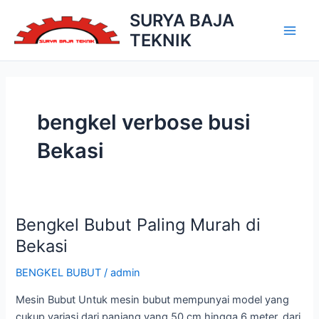
Skip
SURYA BAJA
to
TEKNIK
Main
content
Men
bengkel verbose busi
Bekasi
Bengkel Bubut Paling Murah di
Bekasi
BENGKEL BUBUT
/
admin
Mesin Bubut Untuk mesin bubut mempunyai model yang
cukup variasi dari panjang yang 50 cm hingga 6 meter, dari