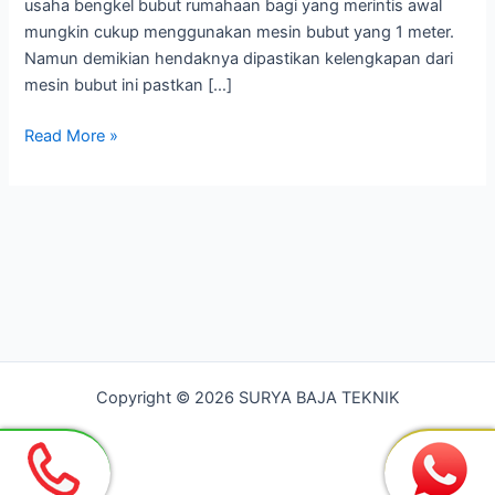
usaha bengkel bubut rumahaan bagi yang merintis awal
mungkin cukup menggunakan mesin bubut yang 1 meter.
Namun demikian hendaknya dipastikan kelengkapan dari
mesin bubut ini pastkan […]
Bengkel
Read More »
Bubut
Paling
Murah
di
Bekasi
Copyright © 2026 SURYA BAJA TEKNIK