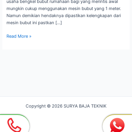
usaha bengkel bubut rumahaan bagi yang merintis awal
mungkin cukup menggunakan mesin bubut yang 1 meter.
Namun demikian hendaknya dipastikan kelengkapan dari
mesin bubut ini pastkan […]
Bengkel
Read More »
Bubut
Paling
Murah
di
Bekasi
Copyright © 2026 SURYA BAJA TEKNIK